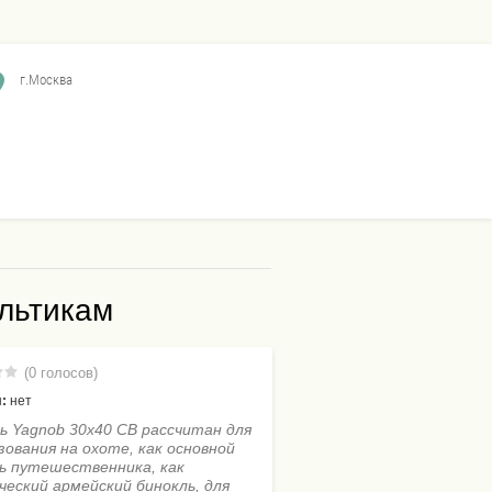
г.Москва
ультикам
(0 голосов)
:
нет
ь Yagnob 30х40 СВ рассчитан для
зования на охоте, как основной
ь путешественника, как
еский армейский бинокль, для