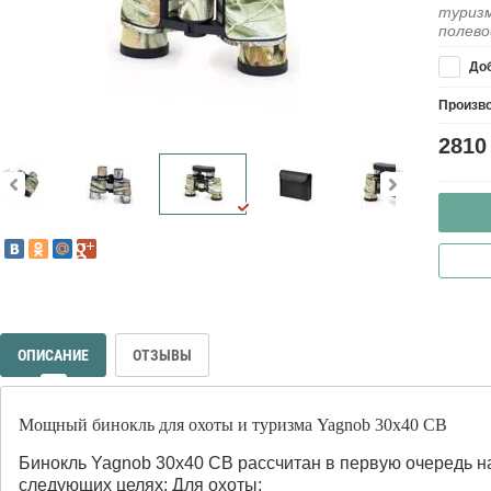
туризм
полево
Доб
Произв
2810
ОПИСАНИЕ
ОТЗЫВЫ
Мощный бинокль для охоты и туризма Yagnob 30x40 CB
Бинокль Yagnob 30x40 CB рассчитан в первую очередь н
следующих целях: Для охоты;