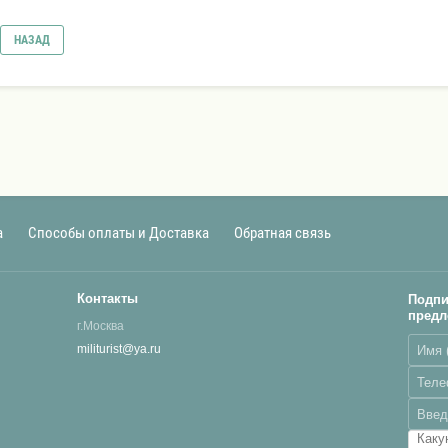
НАЗАД
а
Способы оплаты и Доставка
Обратная связь
Контакты
Подпи
предл
г.Москва
militurist@ya.ru