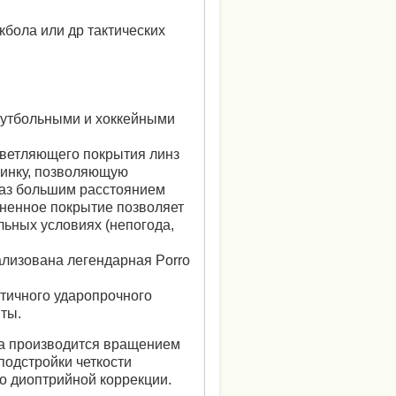
кбола или др тактических
футбольными и хоккейными
светляющего покрытия линз
тинку, позволяющую
лаз большим расстоянием
ненное покрытие позволяет
льных условиях (непогода,
ализована легендарная Porro
стичного ударопрочного
иты.
ка производится вращением
подстройки четкости
о диоптрийной коррекции.