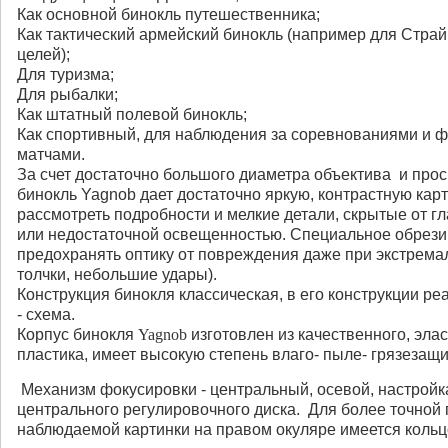
Как основной бинокль путешественника;
Как тактический армейский бинокль (например для Страй
целей);
Для туризма;
Для рыбалки;
Как штатный полевой бинокль;
Как спортивный, для наблюдения за соревнованиями и 
матчами.
За счет достаточно большого диаметра объектива и про
бинокль Yagnob дает достаточно яркую, контрастную кар
рассмотреть подробности и мелкие детали, скрытые от г
или недостаточной освещенностью. Специальное обрези
предохранять оптику от повреждения даже при экстрема
толчки, небольшие удары).
Конструкция бинокля классическая, в его конструкции ре
- схема.
Корпус бинокля
Yagnob
изготовлен из качественного, эла
пластика, имеет высокую степень влаго- пыле- грязезащ
Механизм фокусировки - центральный, осевой, настрой
центрального регулировочного диска. Для более точной 
наблюдаемой картинки на правом окуляре имеется кольц