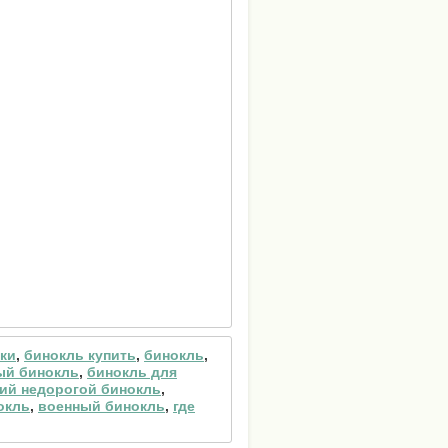
ики
,
бинокль купить
,
бинокль
,
ый бинокль
,
бинокль для
ий недорогой бинокль
,
окль
,
военный бинокль
,
где