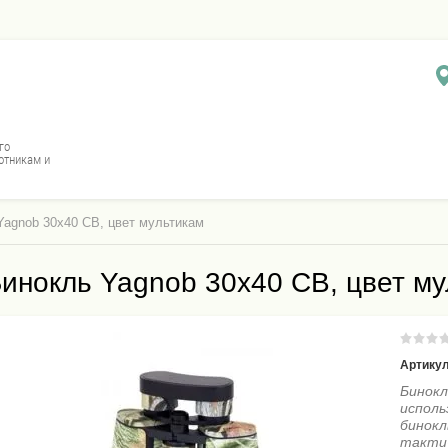
го
отникам и
 Yagnob 30x40 CB, цвет мультикам
инокль Yagnob 30x40 CB, цвет м
Артикул
Бинокл
исполь
бинокл
тактич