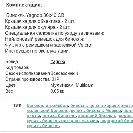
Комплектация:
Бинокль Yagnob 30x40 CB;
Крышечка для объектива - 2 шт;
Крышечка для окуляра - 2 шт;
Специальная салфетка по уходу за линзами;
Нейлоновый ремешок для бинокля;
Футляр с ремешком и застежкой Velcro;
Инструкция по эксплуатации.
Бренд
Yagnob
Код товара:
Сезон использования
Всесезонный
Страна производства
КНР
Цвет
Мультикам, Multicam
Вес
0.85 кг.
ТЕГИ:
бинокль страйкбол
,
бинокль цена и характерист
маленький бинокль
,
купить бинокль Москва
,
нов
охоты
,
оптика бинокль
,
хороший бинокль
,
хорош
купить бинокль интернет магазин
,
недорогой бин
купить бинокль