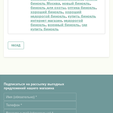
бинокль Москва
,
новый бинокль
,
бинокль для охоты
,
оптика бинокль
,
хороший бинокль
,
хороший
недорогой бинокль
,
купить бинокль
интернет магазин
,
недорогой
бинокль
,
военный бинокль
,
где
купить бинокль
НАЗАД
Подписаться на рассылку выгодных
предложений нашего магазина