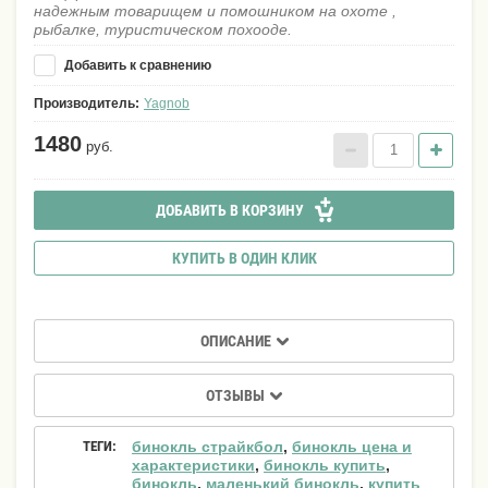
надежным товарищем и помошником на охоте ,
рыбалке, туристическом похооде.
Добавить к сравнению
Производитель:
Yagnob
1480
руб.
ДОБАВИТЬ В КОРЗИНУ
КУПИТЬ В ОДИН КЛИК
ОПИСАНИЕ
ОТЗЫВЫ
ТЕГИ:
бинокль страйкбол
,
бинокль цена и
характеристики
,
бинокль купить
,
бинокль
,
маленький бинокль
,
купить