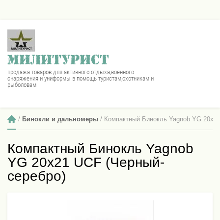
МИЛИТУРИСТ
продажа товаров для активного отдыха,военного
снаряжения и униформы в помощь туристам,охотникам и
рыболовам
 / 
Бинокли и дальномеры
 / Компактный Бинокль Yagnob YG 20x2
Компактный Бинокль Yagnob
YG 20x21 UCF (Черный-
серебро)