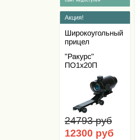
Акция!
Широкоугольный
прицел
"Ракурс"
ПО1х20П
24793 руб
12300 руб