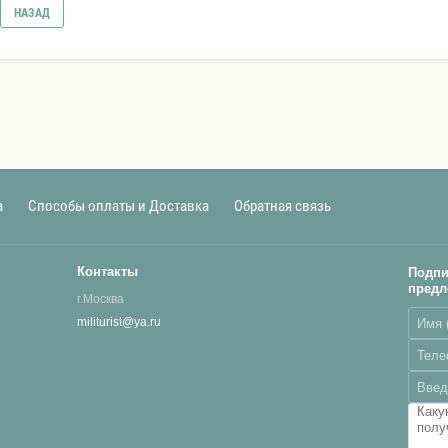
НАЗАД
а
Способы оплаты и Доставка
Обратная связь
Контакты
Подпи
предл
г.Москва
militurist@ya.ru