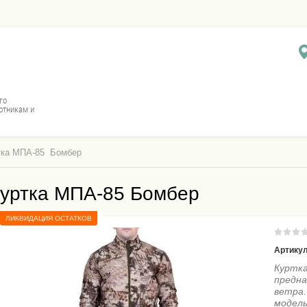
го
отникам и
ртка МПА-85  Бомбер
уртка МПА-85 Бомбер
ЛИКВИДАЦИЯ ОСТАТКОВ
Артикул
Куртка
предна
ветра.
модел