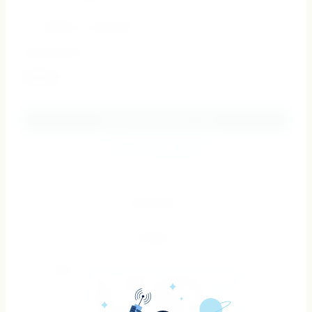
доступ и комфорт в походах.
Добавить к сравнению
Производитель:
Kai-QiZhe
3100
руб.
ДОБАВИТЬ В КОРЗИНУ
КУПИТЬ В ОДИН КЛИК
ОПИСАНИЕ
ОТЗЫВЫ
ТЕГИ:
купить рюкзак
,
рюкзак мужской
,
тактический снаряжение
,
сумка
рюкзак тактическая
,
купить
тактический
,
армейский рюкзак
,