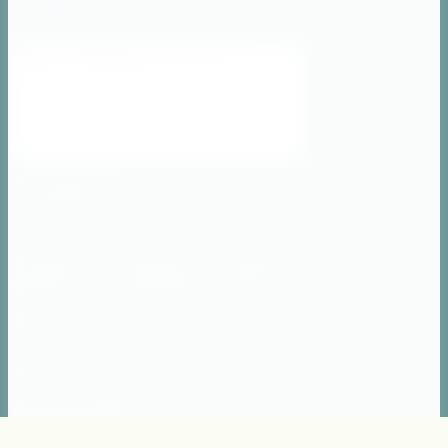
ОТПРАВИТЬ
Copyright © 2018 - МИЛИТУРИСТ - продажа товаров для активного
отдыха,военного снаряжения и униформы в помощь
туристам,охотникам и рыболовам
Контакты
г.Москва
militurist@ya.ru
Мегагрупп.ру