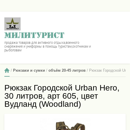
МИЛИТУРИСТ
продажа товаров для активного отдыха,военного
снаряжения и униформы в помощь туристам,охотникам и
рыболовам
 / 
Рюкзаки и сумки
 / 
объём 20-45 литров
 / Рюкзак Городской Urba
Рюкзак Городской Urban Hero,
30 литров, арт 605, цвет
Вудланд (Woodland)