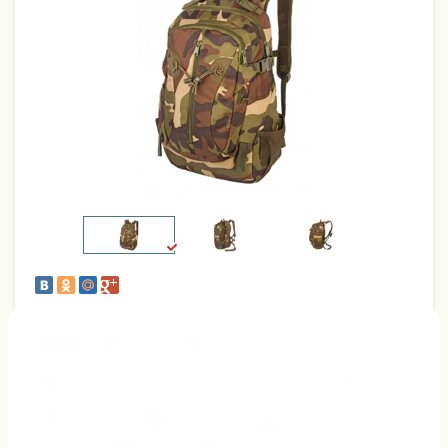
(0 голосов)
Артикул:
URBAN HERO 605WD-30L
Данная модель отлично подойдет как молодым людям,
предпочитающим покупать качественные, удобные
вещи в стиле Кэжуал, так и туристам, охотникам,
любителям экстремальных велопрогулок и
путешественникам, ценящим надежность, быстрый