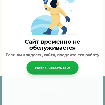
тактический рюкзак
,
тактический
сумка
,
магазин тактических рюкзаков
,
военный рюкзак
,
рюкзак лямка
,
тактические рюкзаки недорогие
купить
,
однолямочный рюкзак
,
тактические рюкзаки _в москве
,
рюкзак туристический
,
купить
военный рюкзак
,
рюкзак купить
магазин
Сайт временно не
обслуживается
НАЗАД
Если вы владелец сайта, продлите его работу
Разблокировать сайт
Подписаться на рассылку выгодных
предложений нашего магазина