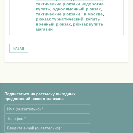
тактические рюкзаки недорогие
купить
,
однолямочный рюкзак
,
тактические рюкзаки _в москве
,
рюкзак туристический
,
купить
военный рюкзак
,
рюкзак купить
магазин
НАЗАД
Подписаться на рассылку выгодных
предложений нашего магазина