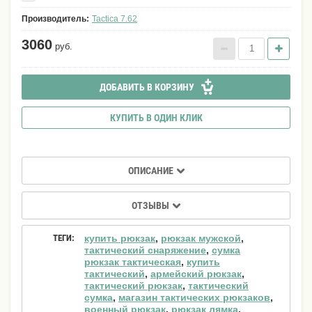
Производитель:
Tactica 7.62
3060
руб.
ДОБАВИТЬ В КОРЗИНУ
КУПИТЬ В ОДИН КЛИК
ОПИСАНИЕ
ОТЗЫВЫ
ТЕГИ:
купить рюкзак
,
рюкзак мужской
,
тактический снаряжение
,
сумка
рюкзак тактическая
,
купить
тактический
,
армейский рюкзак
,
тактический рюкзак
,
тактический
сумка
,
магазин тактических рюкзаков
,
военный рюкзак
,
рюкзак лямка
,