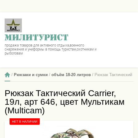
МИЛИТУРИСТ
продажа товаров для активного отдыха,военного
снаряжения и униформы в помощь туристам,охотникам и
рыболовам
 / 
Рюкзаки и сумки
 / 
объём 18-20 литров
 / Рюкзак Тактический Ca
Рюкзак Тактический Carrier,
19л, арт 646, цвет Мультикам
(Multicam)
НЕТ В НАЛИЧИИ